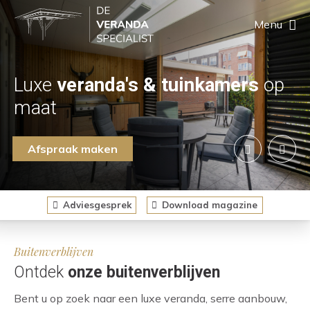
Menu
Luxe
veranda's & tuinkamers
op
maat
Afspraak maken
Adviesgesprek
Download
magazine
Buitenverblijven
Ontdek
onze buitenverblijven
Bent u op zoek naar een luxe veranda, serre aanbouw,