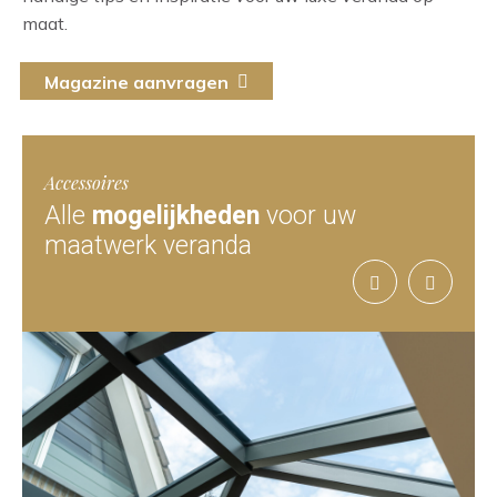
maat.
Magazine aanvragen
Accessoires
Alle
mogelijkheden
voor uw
maatwerk veranda