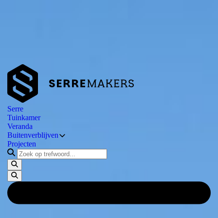
13+ jaar ervaring in maatwerk serres
Betrouwbaar vakmanschap
Eigen ontwerp & realisatie
Over ons
Prijsindicatie
Contact
/5 reviews
4.9
Serre
Tuinkamer
Veranda
Buitenverblijven
Projecten