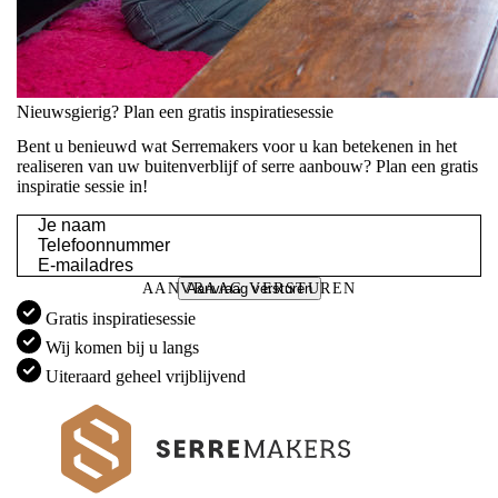
Nieuwsgierig? Plan een gratis inspiratiesessie
Bent u benieuwd wat Serremakers voor u kan betekenen in het
realiseren van uw buitenverblijf of serre aanbouw? Plan een gratis
inspiratie sessie in!
Je
naam
Telefoon
*
E-
mailadres
*
Aanvraag versturen
Gratis inspiratiesessie
Wij komen bij u langs
Uiteraard geheel vrijblijvend