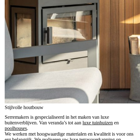
Stijlvolle houtbouw
Serremakers is gespecialiseerd in het maken van luxe
buitenverblijven. Van veranda’s tot aan
luxe tuinhuizen
en
poolhouses
.
We werken met hoogwaardige materialen en kwaliteit is voor ons
erg belangrijk. We realiseren uw luxe terrasoverkapping op