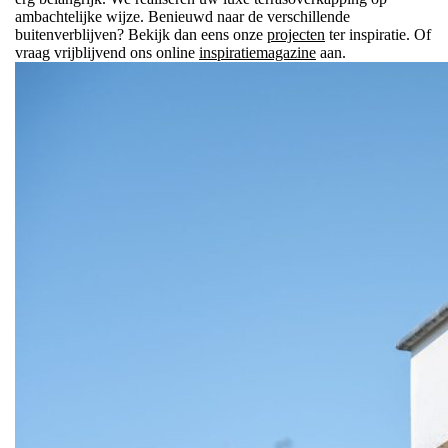
ambachtelijke wijze. Benieuwd naar de verschillende
buitenverblijven? Bekijk dan eens onze
projecten
ter inspiratie. Of
vraag vrijblijvend ons online
inspiratiemagazine
aan.