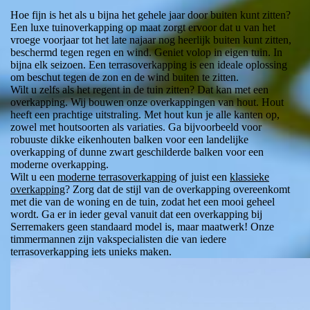
Hoe fijn is het als u bijna het gehele jaar door buiten kunt zitten?
Een luxe tuinoverkapping op maat zorgt ervoor dat u van het
vroege voorjaar tot het late najaar nog heerlijk buiten kunt zitten,
beschermd tegen regen en wind. Geniet volop in eigen tuin. In
bijna elk seizoen. Een terrasoverkapping is een ideale oplossing
om beschut tegen de zon en de wind buiten te zitten.
Wilt u zelfs als het regent in de tuin zitten? Dat kan met een
overkapping. Wij bouwen onze overkappingen van hout. Hout
heeft een prachtige uitstraling. Met hout kun je alle kanten op,
zowel met houtsoorten als variaties. Ga bijvoorbeeld voor
robuuste dikke eikenhouten balken voor een landelijke
overkapping of dunne zwart geschilderde balken voor een
moderne overkapping.
Wilt u een
moderne terrasoverkapping
of juist een
klassieke
overkapping
? Zorg dat de stijl van de overkapping overeenkomt
met die van de woning en de tuin, zodat het een mooi geheel
wordt. Ga er in ieder geval vanuit dat een overkapping bij
Serremakers geen standaard model is, maar maatwerk! Onze
timmermannen zijn vakspecialisten die van iedere
terrasoverkapping iets unieks maken.