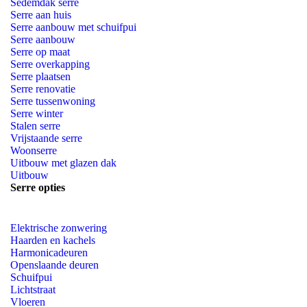
Sedemdak serre
Serre aan huis
Serre aanbouw met schuifpui
Serre aanbouw
Serre op maat
Serre overkapping
Serre plaatsen
Serre renovatie
Serre tussenwoning
Serre winter
Stalen serre
Vrijstaande serre
Woonserre
Uitbouw met glazen dak
Uitbouw
Serre opties
Elektrische zonwering
Haarden en kachels
Harmonicadeuren
Openslaande deuren
Schuifpui
Lichtstraat
Vloeren